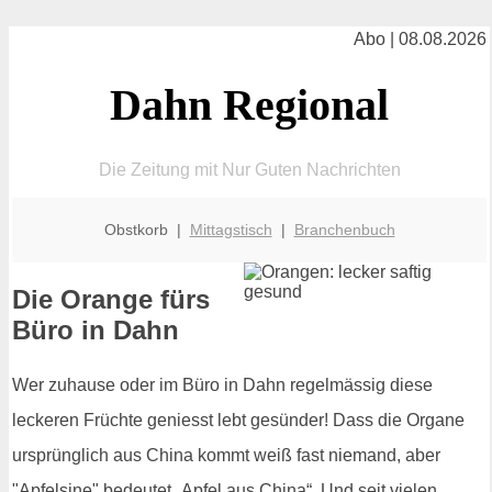
Abo | 08.08.2026
Dahn Regional
Die Zeitung mit Nur Guten Nachrichten
Obstkorb |
Mittagstisch
|
Branchenbuch
Die Orange fürs
Büro in Dahn
Wer zuhause oder im Büro in Dahn regelmässig diese
leckeren Früchte geniesst lebt gesünder! Dass die Organe
ursprünglich aus China kommt weiß fast niemand, aber
"Apfelsine" bedeutet „Apfel aus China“. Und seit vielen