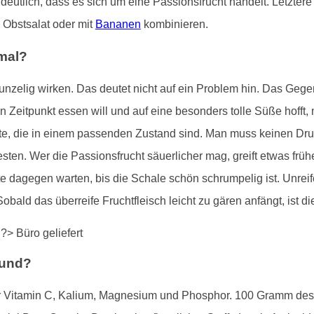
eutlich, dass es sich um eine Passionsfrucht handelt. Letztere 
 Obstsalat oder mit
Bananen
kombinieren.
rmal?
unzelig wirken. Das deutet nicht auf ein Problem hin. Das Gegent
igen Zeitpunkt essen will und auf eine besonders tolle Süße hoff
hte, die in einem passenden Zustand sind. Man muss keinen Druc
sten. Wer die Passionsfrucht säuerlicher mag, greift etwas frü
te dagegen warten, bis die Schale schön schrumpelig ist. Unr
obald das überreife Fruchtfleisch leicht zu gären anfängt, ist d
sund?
 für Vitamin C, Kalium, Magnesium und Phosphor. 100 Gramm des