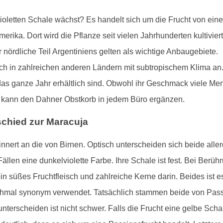
violetten Schale wächst? Es handelt sich um die Frucht von e
amerika. Dort wird die Pflanze seit vielen Jahrhunderten kultivi
 nördliche Teil Argentiniens gelten als wichtige Anbaugebiete.
ch in zahlreichen anderen Ländern mit subtropischem Klima an.
r das ganze Jahr erhältlich sind. Obwohl ihr Geschmack viele Me
nd kann den Dahner Obstkorb in jedem Büro ergänzen.
chied zur Maracuja
innert an die von Birnen. Optisch unterscheiden sich beide aller
 Fällen eine dunkelviolette Farbe. Ihre Schale ist fest. Bei Ber
ein süßes Fruchtfleisch und zahlreiche Kerne darin. Beides ist e
hmal synonym verwendet. Tatsächlich stammen beide von Pas
nterscheiden ist nicht schwer. Falls die Frucht eine gelbe Scha