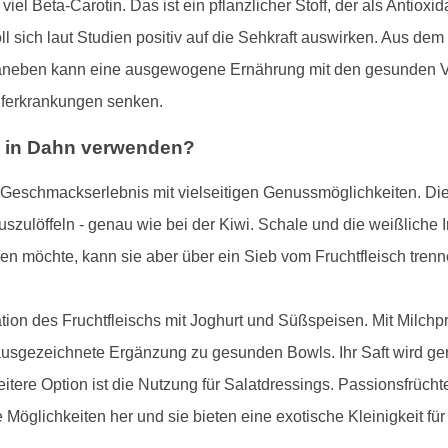
iel Beta-Carotin. Das ist ein pflanzlicher Stoff, der als Antiox
oll sich laut Studien positiv auf die Sehkraft auswirken. Aus de
 Daneben kann eine ausgewogene Ernährung mit den gesunden Vi
auferkrankungen senken.
e in Dahn verwenden?
s Geschmackserlebnis mit vielseitigen Genussmöglichkeiten. Die 
szulöffeln - genau wie bei der Kiwi. Schale und die weißliche 
n möchte, kann sie aber über ein Sieb vom Fruchtfleisch trenn
ation des Fruchtfleischs mit Joghurt und Süßspeisen. Mit Milchp
ausgezeichnete Ergänzung zu gesunden Bowls. Ihr Saft wird ger
eitere Option ist die Nutzung für Salatdressings. Passionsfrü
e Möglichkeiten her und sie bieten eine exotische Kleinigkeit f