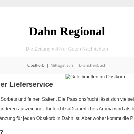
Dahn Regional
Die Zeitung mit Nur Guten Nachrichten
Obstkorb |
Mittagstisch
|
Branchenbuch
r Lieferservice
orbets und feinen Säften. Die Passionsfrucht lässt sich vielse
r anderen auszeichnet: Ihr leicht süßsäuerliches Aroma wird al
gänzung für jeden Obstkorb in Dahn ist. Aber woher kommt die 
t?