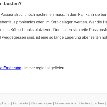
am besten?
e Passionsfrucht noch nachreifen muss. In dem Fall kann sie be
 ebenfalls problemlos offen im Korb gelagert werden. Wer die Ha
eines Kühlschranks platzieren. Dort halten sich reife Passions
l weggegessen sind, ist eine so lange Lagerung aber selten no
he Ernährung
- immer regional geliefert.
ng Dahn
|
Girokonto
|
Kleinanzeigen
|
Firmenservice
|
Garten
|
Lachen
|