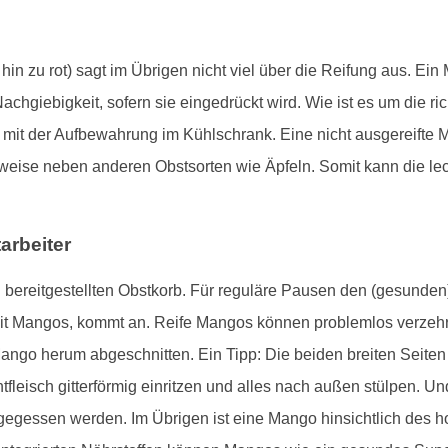
n zu rot) sagt im Übrigen nicht viel über die Reifung aus. Ein
 Nachgiebigkeit, sofern sie eingedrückt wird. Wie ist es um die r
en mit der Aufbewahrung im Kühlschrank. Eine nicht ausgereift
weise neben anderen Obstsorten wie Äpfeln. Somit kann die le
arbeiter
nen bereitgestellten Obstkorb. Für reguläre Pausen den (gesund
it Mangos, kommt an. Reife Mangos können problemlos verzehrt
ango herum abgeschnitten. Ein Tipp: Die beiden breiten Seite
leisch gitterförmig einritzen und alles nach außen stülpen. U
fgegessen werden. Im Übrigen ist eine Mango hinsichtlich des 